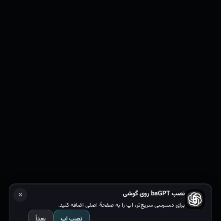
×
نصب baGPT روی گوشی
رول
برای دسترسی سریع‌تر، اپ را به صفحهٔ اصلی اضافه کنید.
نصب اپ
بعداً