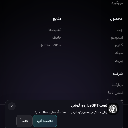
می‌گیرد.
محصول
منابع
چت
قابلیت‌ها
استودیو
حافظه
گالری
سؤالات متداول
مجله
پلن‌ها
شرکت
دربارهٔ ما
تماس با ما
قوانین استفاده
×
نصب baGPT روی گوشی
© 2026 هوش مصنوعی با جی پی تی. تمام حقوق محفوظ است.
برای دسترسی سریع‌تر، اپ را به صفحهٔ اصلی اضافه کنید.
ساخته شده با علاقه در ایران ❤️
نصب اپ
بعداً