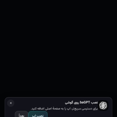
×
نصب baGPT روی گوشی
رول
برای دسترسی سریع‌تر، اپ را به صفحهٔ اصلی اضافه کنید.
نصب اپ
بعداً