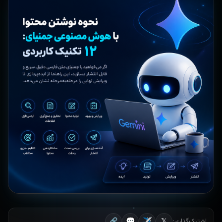
💬
✈️
𝕏
اشتراک‌گذاری:
🔗