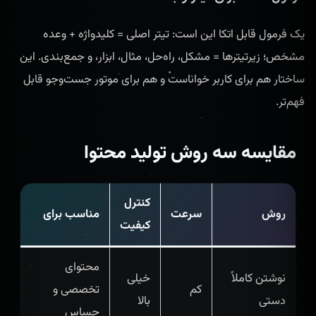
یک فرمول قابل اتکا این است: تیتر اصلی = کلیدواژه + وعده
مشخص؛ زیرتیترها = مشکل، راه‌حل، مثال، ابزار، و جمع‌بندی. این
ساختار هم برای کاربر خواناست و هم برای موتور جست‌وجو قابل
فهم‌تر.
مقایسه سه روش تولید محتوا
کنترل
روش
سرعت
مناسب برای
کیفیت
محتوای
نوشتن کاملاً
خیلی
کم
تخصصی و
دستی
بالا
حساس